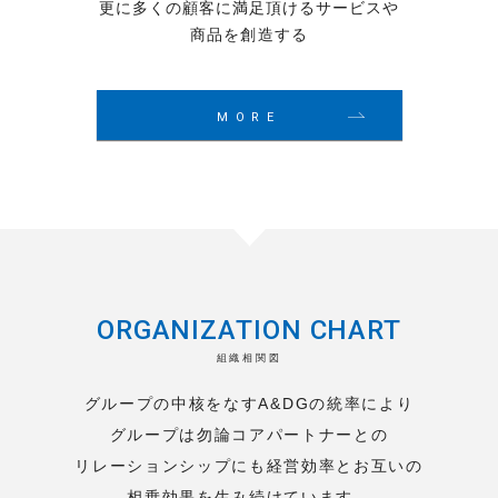
更に多くの顧客に満足頂けるサービスや
商品を創造する
MORE
ORGANIZATION CHART
組織相関図
グループの中核をなすA&DGの統率により
グループは勿論コアパートナーとの
リレーションシップにも
経営効率とお互いの
"The creation of a thousand forests
相乗効果を生み続けています。