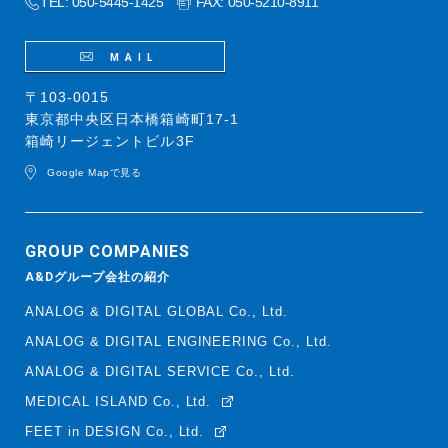
TEL: 050-5445-1425
FAX: 050-5210-8911
MAIL
〒103-0015
東京都中央区日本橋箱崎町17-1
箱崎リージェントビル3F
Google Mapで見る
GROUP COMPANIES
A&Dグループ会社の紹介
ANALOG & DIGITAL GLOBAL Co., Ltd.
ANALOG & DIGITAL ENGINEERING Co., Ltd.
ANALOG & DIGITAL SERVICE Co., Ltd.
MEDICAL ISLAND Co., Ltd.
FEET in DESIGN Co., Ltd.